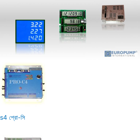
s4 প্রো-সি