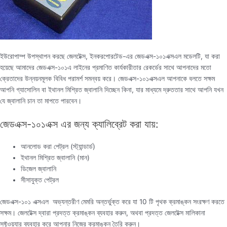
ইউরোপাম্প উপস্থাপন করছে জেলটেক্স, ইনকরপোরটেড-এর জেডএক্স-১০১এক্সএল মডেলটি, যা করা
হয়েছে আমাদের জেডএক্স-১০১এ লাইনের প্রমাণিত কার্যকারীতার রেকর্ডের সাথে আপনাদের মতো
ক্রেতাদের উন্নয়নমূলক বিবিধ পরামর্শ সমন্বয় করে। জেডএক্স-১০১এক্সএল আপনাকে বলতে সক্ষম
আপনি গ্যাসোলিন বা ইথানল মিশ্রিত জ্বালানি দিচ্ছেন কিনা, যার মাধ্যমে দ্রুততার সাথে আপনি যখন
যে জ্বালানি চান তা মাপতে পারবেন।
জেডএক্স-১০১এক্স এর জন্য ক্যালিব্রেট করা যায়:
আনলোড করা পেট্রল (স্ট্যান্ডার্ড)
ইথানল মিশ্রিত জ্বালানি (মান)
ডিজেল জ্বালানি
সীসাযুক্ত পেট্রল
জেডএক্স-১০১ এক্সএল অভ্যন্তরীণ মেমরি অন্তর্ভুক্ত করে যা 10 টি পৃথক ক্রমাঙ্কন সংরক্ষণ করতে
সক্ষম। জেলটেক্স দ্বারা প্রদত্ত ক্রমাঙ্কন ব্যবহার করুন, অথবা প্রদত্ত জেলটেক্স মালিকানা
সফ্টওয়্যার ব্যবহার করে আপনার নিজের ক্রমাঙ্কন তৈরি করুন।