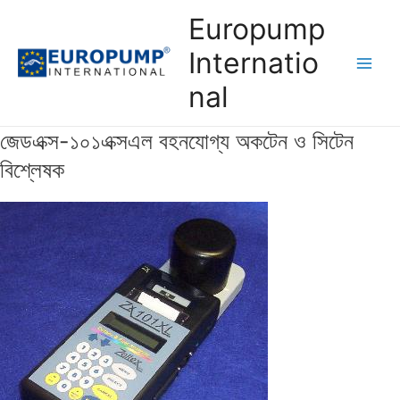
Skip
Europump
to
content
Internatio
Main
nal
Men
জেডএক্স-১০১এক্সএল বহনযোগ্য অকটেন ও সিটেন
বিশ্লেষক